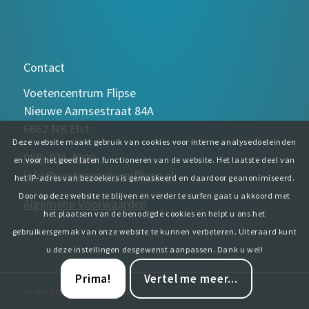
Contact
Voetencentrum Flipse
Nieuwe Aamsestraat 84A
6662 NK Elst
Deze website maakt gebruik van cookies voor interne analysedoeleinden
088- 031 4000
en voor het goed laten functioneren van de website. Het laatste deel van
info@voetencentrumflipse.nl
het IP-adres van bezoekers is gemaskeerd en daardoor geanonimiseerd.
Door op deze website te blijven en verder te surfen gaat u akkoord met
Algemene Voorwaarden
het plaatsen van de benodigde cookies en helpt u ons het
gebruikersgemak van onze website te kunnen verbeteren. Uiteraard kunt
u deze instellingen desgewenst aanpassen. Dank u wel!
Prima!
Vertel me meer...
© Copyright - Voetencentrum Flipse