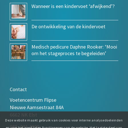
Wanneer is een kindervoet ‘afwijkend’?
De ontwikkeling van de kindervoet
Medisch pedicure Daphne Rooker: ‘Mooi
om het stageproces te begeleiden’
Contact
Voetencentrum Flipse
Nieuwe Aamsestraat 84A
6662 NK Elst
Deze website maakt gebruik van cookies voor interne analysedoeleinden
088- 031 4000
en voor het goed laten functioneren van de website. Het laatste deel van