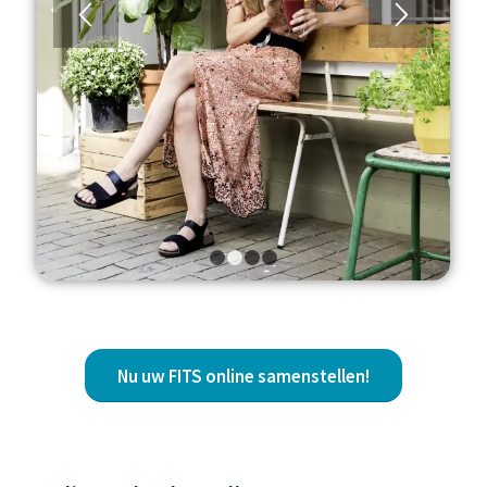
1
2
3
4
Nu uw FITS online samenstellen!