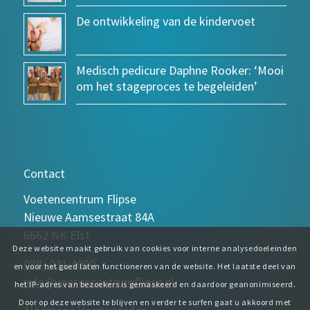
De ontwikkeling van de kindervoet
Medisch pedicure Daphne Rooker: ‘Mooi
om het stageproces te begeleiden’
Contact
Voetencentrum Flipse
Nieuwe Aamsestraat 84A
6662 NK Elst
Deze website maakt gebruik van cookies voor interne analysedoeleinden
088- 031 4000
en voor het goed laten functioneren van de website. Het laatste deel van
info@voetencentrumflipse.nl
het IP-adres van bezoekers is gemaskeerd en daardoor geanonimiseerd.
Door op deze website te blijven en verder te surfen gaat u akkoord met