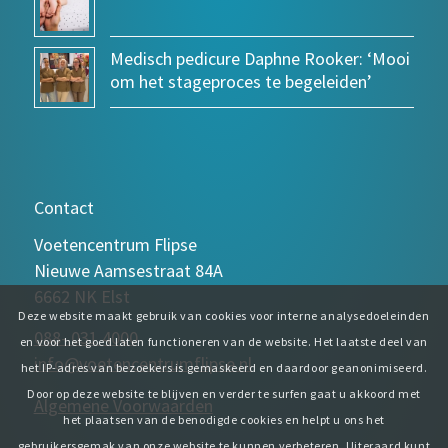
Medisch pedicure Daphne Rooker: ‘Mooi
om het stageproces te begeleiden’
Contact
Voetencentrum Flipse
Nieuwe Aamsestraat 84A
6662 NK Elst
Deze website maakt gebruik van cookies voor interne analysedoeleinden
088- 031 4000
en voor het goed laten functioneren van de website. Het laatste deel van
info@voetencentrumflipse.nl
het IP-adres van bezoekers is gemaskeerd en daardoor geanonimiseerd.
Door op deze website te blijven en verder te surfen gaat u akkoord met
Algemene Voorwaarden
het plaatsen van de benodigde cookies en helpt u ons het
gebruikersgemak van onze website te kunnen verbeteren. Uiteraard kunt