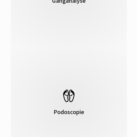
Ganganalyse
heupen en romp wordt beoordeeld.
Een podoscoop is een lichtbak, waarbij
op de bodem een spiegel is geplaatst. De
therapeut bekijkt hiermee uw voetzolen
Podoscopie
om de drukverdeling te beoordelen.