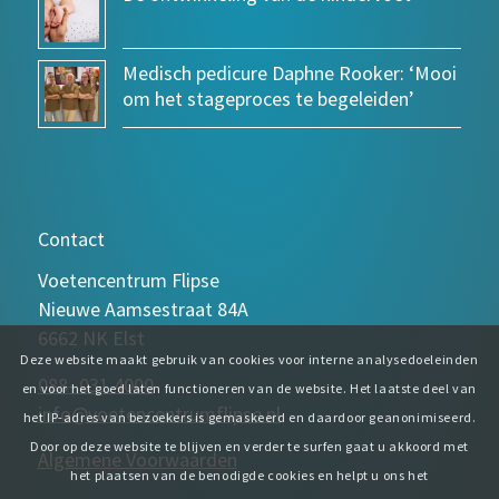
Medisch pedicure Daphne Rooker: ‘Mooi
om het stageproces te begeleiden’
Contact
Voetencentrum Flipse
Nieuwe Aamsestraat 84A
6662 NK Elst
Deze website maakt gebruik van cookies voor interne analysedoeleinden
088- 031 4000
en voor het goed laten functioneren van de website. Het laatste deel van
info@voetencentrumflipse.nl
het IP-adres van bezoekers is gemaskeerd en daardoor geanonimiseerd.
Door op deze website te blijven en verder te surfen gaat u akkoord met
Algemene Voorwaarden
het plaatsen van de benodigde cookies en helpt u ons het