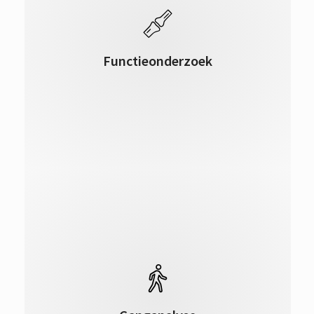
van gewrichten. Hierbij neemt het
functieonderzoek van de voet en de enkel
een centrale plaats in. In sommige
Functieonderzoek
gevallen voert uw therapeut ook
spiertesten uit om klachten te
lokaliseren.
Het kijken naar de afwikkeling tijdens het
lopen, waarbij de beweging van de voet
en eventueel de beweging van de knieën,