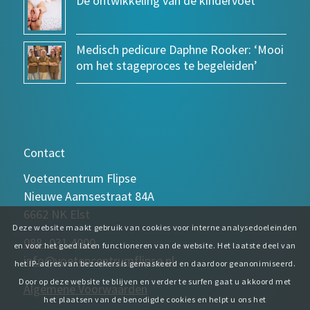
De ontwikkeling van de kindervoet
Medisch pedicure Daphne Rooker: ‘Mooi
om het stageproces te begeleiden’
Contact
Voetencentrum Flipse
Nieuwe Aamsestraat 84A
6662 NK Elst
Deze website maakt gebruik van cookies voor interne analysedoeleinden
088- 031 4000
en voor het goed laten functioneren van de website. Het laatste deel van
info@voetencentrumflipse.nl
het IP-adres van bezoekers is gemaskeerd en daardoor geanonimiseerd.
Door op deze website te blijven en verder te surfen gaat u akkoord met
Algemene Voorwaarden
het plaatsen van de benodigde cookies en helpt u ons het