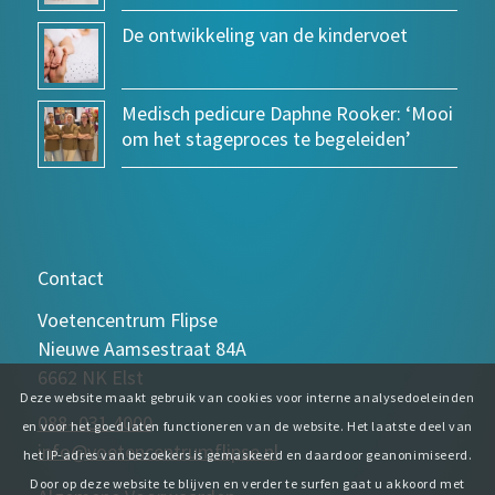
De ontwikkeling van de kindervoet
Medisch pedicure Daphne Rooker: ‘Mooi
om het stageproces te begeleiden’
Contact
Voetencentrum Flipse
Nieuwe Aamsestraat 84A
6662 NK Elst
Deze website maakt gebruik van cookies voor interne analysedoeleinden
088- 031 4000
en voor het goed laten functioneren van de website. Het laatste deel van
info@voetencentrumflipse.nl
het IP-adres van bezoekers is gemaskeerd en daardoor geanonimiseerd.
Door op deze website te blijven en verder te surfen gaat u akkoord met