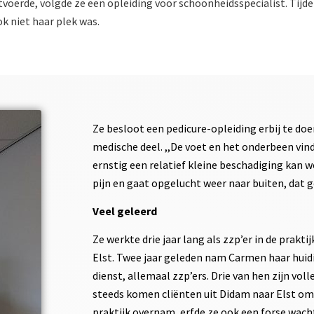
tvoerde, volgde ze een opleiding voor schoonheidsspecialist. Tijd
k niet haar plek was.
Ze besloot een pedicure-opleiding erbij te doe
medische deel. ,,De voet en het onderbeen vin
ernstig een relatief kleine beschadiging kan 
pijn en gaat opgelucht weer naar buiten, dat g
Veel geleerd
Ze werkte drie jaar lang als zzp’er in de prakt
Elst. Twee jaar geleden nam Carmen haar huidige
dienst, allemaal zzp’ers. Drie van hen zijn vol
steeds komen cliënten uit Didam naar Elst o
praktijk overnam, erfde ze ook een forse wachtli