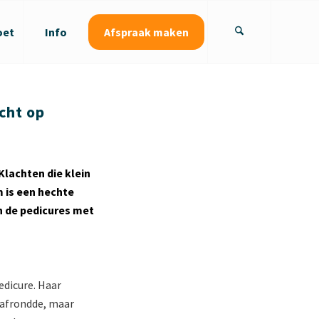
oet
Info
Afspraak maken
cht op
Klachten die klein
 is een hechte
 de pedicures met
edicure. Haar
l afrondde, maar