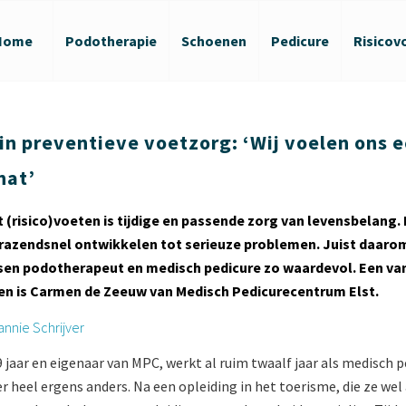
Home
Podotherapie
Schoenen
Pedicure
Risicov
in preventieve voetzorg: ‘Wij voelen ons e
hat’
(risico)voeten is tijdige en passende zorg van levensbelang. 
h razendsnel ontwikkelen tot serieuze problemen. Juist daarom
en podotherapeut en medisch pedicure zo waardevol. Een van
en is Carmen de Zeeuw van Medisch Pedicurecentrum Elst.
annie Schrijver
jaar en eigenaar van MPC, werkt al ruim twaalf jaar als medisch p
r heel ergens anders. Na een opleiding in het toerisme, die ze we