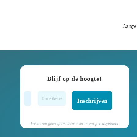
Aangep
Blijf op de hoogte!
We sturen geen spam. Lees meer in
ons privacybeleid