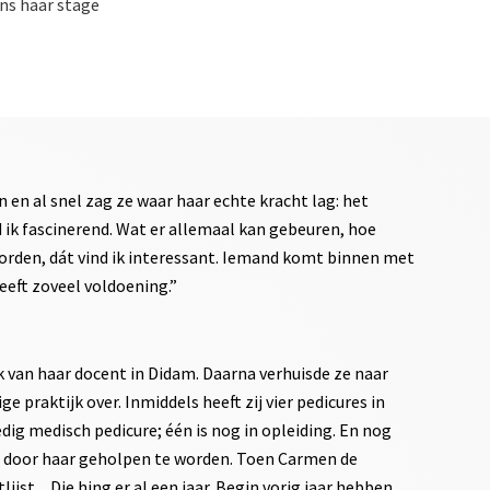
ens haar stage
n en al snel zag ze waar haar echte kracht lag: het
d ik fascinerend. Wat er allemaal kan gebeuren, hoe
worden, dát vind ik interessant. Iemand komt binnen met
eeft zoveel voldoening.”
ijk van haar docent in Didam. Daarna verhuisde ze naar
 praktijk over. Inmiddels heeft zij vier pedicures in
ledig medisch pedicure; één is nog in opleiding. En nog
m door haar geholpen te worden. Toen Carmen de
jst. ,,Die hing er al een jaar. Begin vorig jaar hebben