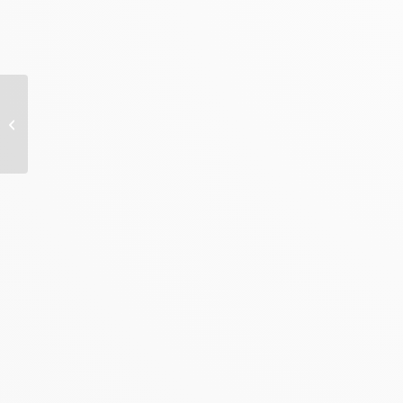
Klachten aan voeten,
benen of rug door je
werk? Herken ze op tijd en
voorkom...