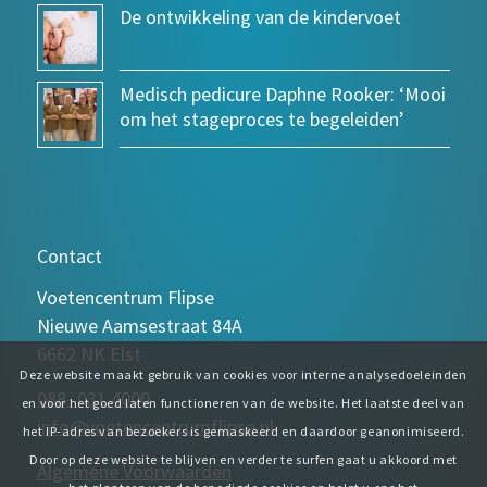
De ontwikkeling van de kindervoet
Medisch pedicure Daphne Rooker: ‘Mooi
om het stageproces te begeleiden’
Contact
Voetencentrum Flipse
Nieuwe Aamsestraat 84A
6662 NK Elst
Deze website maakt gebruik van cookies voor interne analysedoeleinden
088- 031 4000
en voor het goed laten functioneren van de website. Het laatste deel van
info@voetencentrumflipse.nl
het IP-adres van bezoekers is gemaskeerd en daardoor geanonimiseerd.
Door op deze website te blijven en verder te surfen gaat u akkoord met
Algemene Voorwaarden