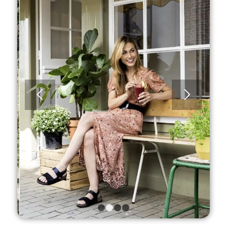
1
2
3
4