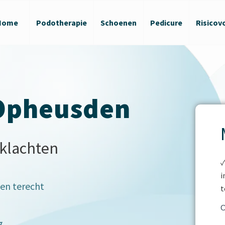
Home
Podotherapie
Schoenen
Pedicure
Risicov
Opheusden
 klachten
✓
i
en terecht
t
C
O
(
g