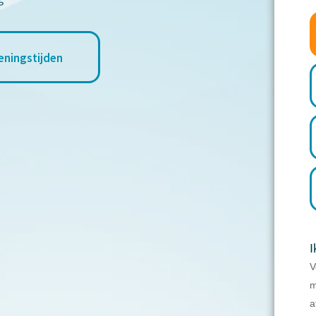
f
eningstijden
I
V
m
a