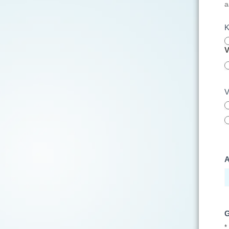
a
K
V
V
A
G
*