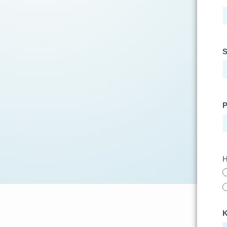
S
P
H
K