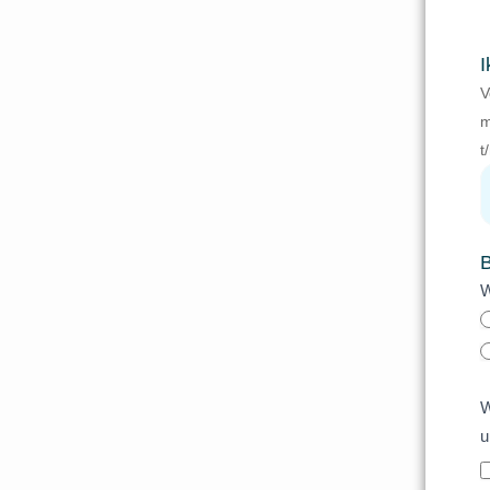
I
V
m
t
B
W
W
u