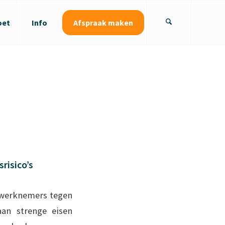
oet
Info
Afspraak maken
risico’s
n werknemers tegen
aan strenge eisen