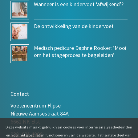
Wanneer is een kindervoet ‘afwijkend’?
De ontwikkeling van de kindervoet
Medisch pedicure Daphne Rooker: ‘Mooi
om het stageproces te begeleiden’
Contact
Voetencentrum Flipse
Nieuwe Aamsestraat 84A
6662 NK Elst
Deze website maakt gebruik van cookies voor interne analysedoeleinden
088- 031 4000
en voor het goed laten functioneren van de website. Het laatste deel van