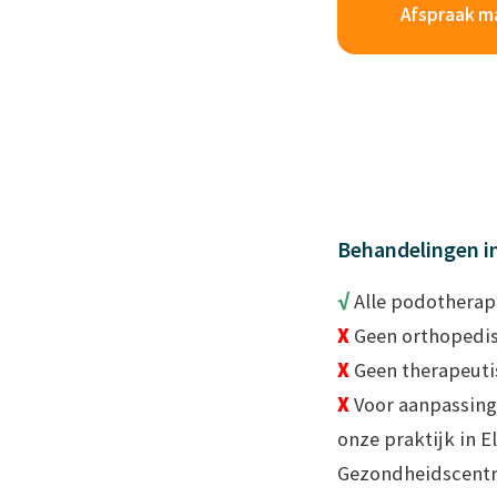
Afspraak m
Behandelingen i
√
Alle podotherap
X
Geen orthopedi
X
Geen therapeuti
X
Voor aanpassinge
onze praktijk in 
Gezondheidscent