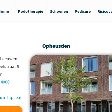
Home
Podotherapie
Schoenen
Pedicure
Risicov
Opheusden
n Leeuwen
elstraat 9
en
 4000
umflipse.nl