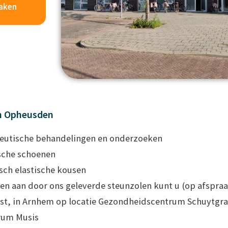
aken
n Opheusden
eutische behandelingen en onderzoeken
sche schoenen
sch elastische kousen
n aan door ons geleverde steunzolen kunt u (op afspraak
Elst, in Arnhem op locatie Gezondheidscentrum Schuytgra
rum Musis