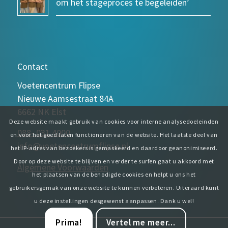
om het stageproces te begeleiden’
Contact
Voetencentrum Flipse
Nieuwe Aamsestraat 84A
6662 NK Elst
Deze website maakt gebruik van cookies voor interne analysedoeleinden
088- 031 4000
en voor het goed laten functioneren van de website. Het laatste deel van
info@voetencentrumflipse.nl
het IP-adres van bezoekers is gemaskeerd en daardoor geanonimiseerd.
Door op deze website te blijven en verder te surfen gaat u akkoord met
Algemene Voorwaarden
het plaatsen van de benodigde cookies en helpt u ons het
gebruikersgemak van onze website te kunnen verbeteren. Uiteraard kunt
u deze instellingen desgewenst aanpassen. Dank u wel!
Prima!
Vertel me meer...