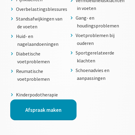
Vermoeidheidsklachten
in voeten
Overbelastingsblessures
Gang- en
Standsafwijkingen van
houdingsproblemen
de voeten
Voetproblemen bij
Huid- en
ouderen
nagelaandoeningen
Sportgerelateerde
Diabetische
klachten
voetproblemen
Schoenadvies en
Reumatische
aanpassingen
voetproblemen
Kinderpodotherapie
Afspraak maken