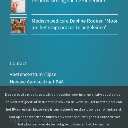
De ontwikkeling van de kindervoet
Medisch pedicure Daphne Rooker: ‘Mooi
om het stageproces te begeleiden’
Contact
Voetencentrum Flipse
Nieuwe Aamsestraat 84A
6662 NK Elst
Deze website maakt gebruik van cookies voor interne analysedoeleinden
088- 031 4000
en voor het goed laten functioneren van de website. Het laatste deel van
info@voetencentrumflipse.nl
het IP-adres van bezoekers is gemaskeerd en daardoor geanonimiseerd.
Door op deze website te blijven en verder te surfen gaat u akkoord met
Algemene Voorwaarden
het plaatsen van de benodigde cookies en helpt u ons het