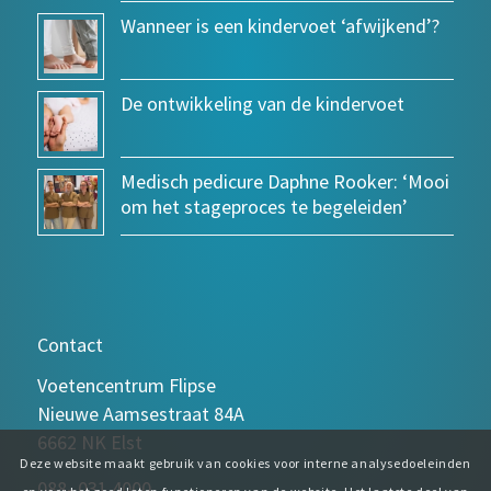
Wanneer is een kindervoet ‘afwijkend’?
De ontwikkeling van de kindervoet
Medisch pedicure Daphne Rooker: ‘Mooi
om het stageproces te begeleiden’
Contact
Voetencentrum Flipse
Nieuwe Aamsestraat 84A
6662 NK Elst
Deze website maakt gebruik van cookies voor interne analysedoeleinden
088- 031 4000