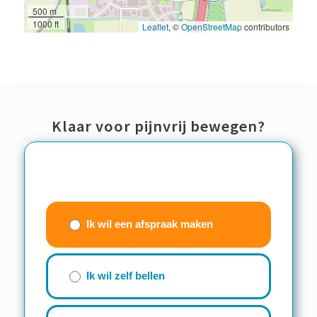
500 m
1000 ft
Leaflet
, ©
OpenStreetMap
contributors
Klaar voor pijnvrij bewegen?
Contactwizzard
(beknopt
Ik wil een afspraak maken
formulier)
Ik wil zelf bellen