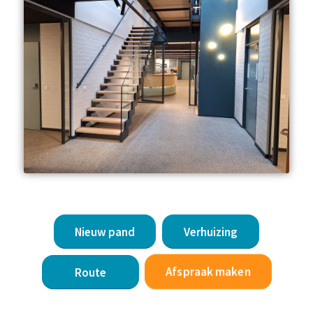
Nieuw pand
Verhuizing
Afspraak maken
Route