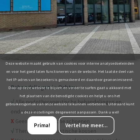
Deze website maakt gebruik van cookies voor interne analysedoeleinden
en voor het goed laten functioneren van de website. Het laatste deel van
het IP-adres van bezoekers is gemaskeerd en daardoor geanonimiseerd.
Behandelingen in Ochten
Door op deze website te blijven en verder te surfen gaat u akkoord met
het plaatsen van de benodigde cookies en helpt u ons het
√
Alle podotherapeutische behandelingen en
gebruikersgemak van onze website te kunnen verbeteren. Uiteraard kunt
onderzoeken
u deze instellingen desgewenst aanpassen. Dank u wel!
X
Geen orthopedische schoenen
Prima!
Vertel me meer...
√
Therapeutisch elastische kousen