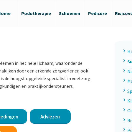
Home
Podotherapie
Schoenen
Pedicure
Risicov
Hi
Su
blemen in het hele lichaam, waaronder de
t nakijken door een erkende zorgverlener, ook
Na
s de hoogst opgeleide specialist in voetzorg.
Mo
gkundigen en praktijkondersteuners.
Sp
Ki
O
oedingen
Adviezen
R
Po