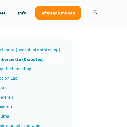
Afspraak maken
oet
Info
elspoor (peesplaatontsteking)
ikerziekte (Diabetes)
gelbehandeling
tion Lab
ort
nderen
uderen
euma
domanuele therapie