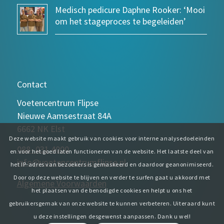
Medisch pedicure Daphne Rooker: ‘Mooi
om het stageproces te begeleiden’
Contact
Voetencentrum Flipse
Nieuwe Aamsestraat 84A
6662 NK Elst
Deze website maakt gebruik van cookies voor interne analysedoeleinden
088- 031 4000
en voor het goed laten functioneren van de website. Het laatste deel van
info@voetencentrumflipse.nl
het IP-adres van bezoekers is gemaskeerd en daardoor geanonimiseerd.
Door op deze website te blijven en verder te surfen gaat u akkoord met
Algemene Voorwaarden
het plaatsen van de benodigde cookies en helpt u ons het
gebruikersgemak van onze website te kunnen verbeteren. Uiteraard kunt
u deze instellingen desgewenst aanpassen. Dank u wel!