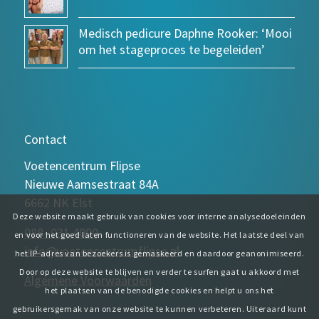
Medisch pedicure Daphne Rooker: ‘Mooi
om het stageproces te begeleiden’
Contact
Voetencentrum Flipse
Nieuwe Aamsestraat 84A
6662 NK Elst
Deze website maakt gebruik van cookies voor interne analysedoeleinden
088- 031 4000
en voor het goed laten functioneren van de website. Het laatste deel van
info@voetencentrumflipse.nl
het IP-adres van bezoekers is gemaskeerd en daardoor geanonimiseerd.
Door op deze website te blijven en verder te surfen gaat u akkoord met
Algemene Voorwaarden
het plaatsen van de benodigde cookies en helpt u ons het
gebruikersgemak van onze website te kunnen verbeteren. Uiteraard kunt